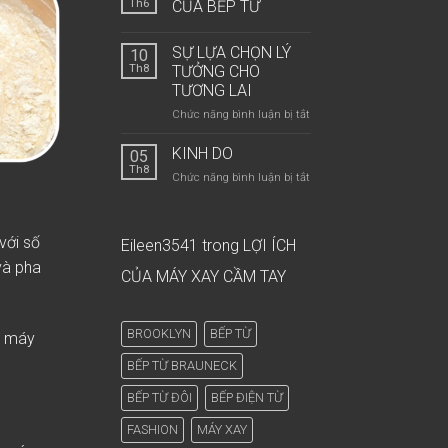
Th6
CỦA BẾP TỪ
SỰ LỰA CHỌN LÝ
10
Th8
TƯỞNG CHO
TƯƠNG LAI
ở
Chức năng bình luận bị tắt
SỰ
LỰA
KINH DO
05
CHỌN
Th8
ở
Chức năng bình luận bị tắt
LÝ
Kinh
TƯỞNG
Do
CHO
TƯƠNG
với số
Eileen3541
trong
LỢI ÍCH
LAI
và pha
CỦA MÁY XAY CẦM TAY
BROOKLYN
BẾP TỪ
a máy
BẾP TỪ BRAUNECK
BẾP TỪ ĐÔI
BẾP ĐIỆN TỪ
FASHION
MÁY XAY