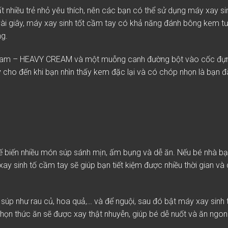
t nhiều trẻ nhỏ yêu thích, nên các bạn có thể sử dụng máy xay si
ài giây, máy xay sinh tốt cầm tay có khả năng đánh bông kem tươ
ng.
eam –
HEAVY CREAM
và một muỗng canh đường bột vào cốc đựn
y
cho đến khi bạn nhìn thấy kem đặc lại và có chóp nhọn là bạn 
hế biến nhiều món súp sánh mịn, ấm bụng và dễ ăn. Nếu bé nhà b
xay sinh tố cầm tay sẽ giúp bạn tiết kiệm được nhiều thời gian và 
 súp như rau củ, hoa quả,… và để nguội, sau đó bật máy xay sinh
 nhọn thức ăn sẽ được xay thật nhuyễn, giúp bé dễ nuốt và ăn ngo