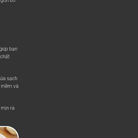
ngon bổ
giúp bạn
 chất
rửa sạch
ua mềm và
 mịn ra