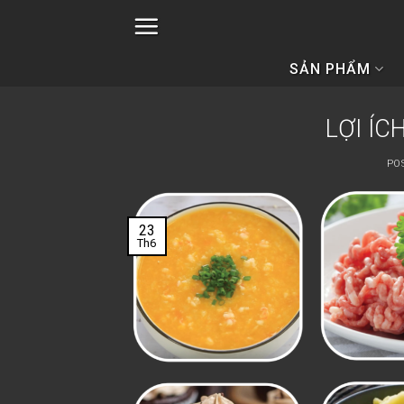
Skip
to
content
SẢN PHẨM
LỢI ÍC
PO
23
Th6