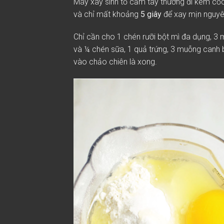
Máy xay sinh tố cầm tay thường đi kèm cốc
và chỉ mất khoảng
5 giây
để xay mịn nguyê
Chỉ cần cho 1 chén rưỡi bột mì đa dụng, 3
và ¼ chén sữa, 1 quả trứng, 3 muỗng canh 
vào chảo chiên là xong.