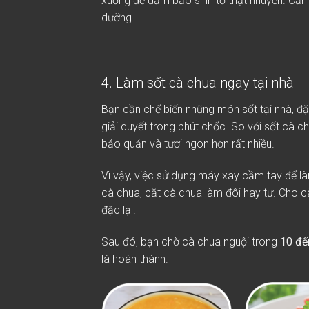
xuống để đảm bảo sinh tố thật nhuyễn. Cắm
dưỡng.
4. Làm sốt cà chua ngay tại nhà
Bạn cần chế biến những món sốt tại nhà, đặc
giải quyết trong phút chốc. So với sốt cà c
bảo quản và tươi ngon hơn rất nhiều.
Vì vậy, việc sử dụng máy xay cầm tay để l
cà chua, cắt cà chua làm đôi hay tư. Cho c
đặc lại.
Sau đó, bạn chờ cà chua nguội trong
10 đế
là hoàn thành.