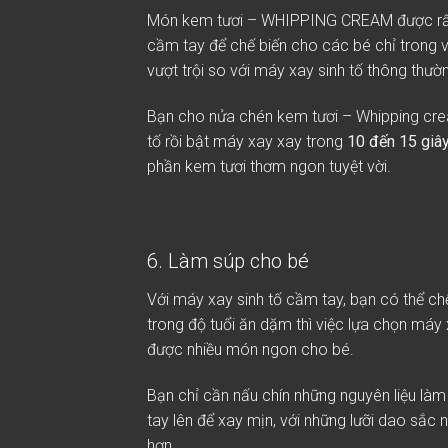
Món kem tươi –
WHIPPING CREAM
được rấ
cầm tay để chế biến cho các bé chỉ trong v
vượt trội so với máy xay sinh tố thông thườ
Bạn cho nửa chén kem tươi – Whipping cr
tố rồi bật máy xay xay trong
10 đến 15 giâ
phần kem tươi thơm ngon tuyệt vời.
6. Làm súp cho bé
Với máy xay sinh tố cầm tay, bạn có thể c
trong độ tuổi ăn dặm thì việc lựa chọn máy 
được nhiều món ngon cho bé.
Bạn chỉ cần nấu chín những nguyên liệu làm
tay lên để xay mịn, với những lưỡi dao sắc
hơn.