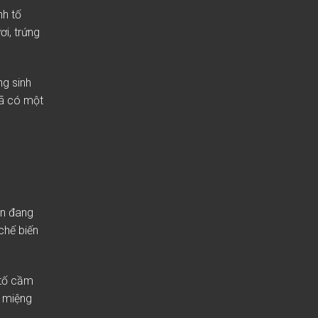
nh tố
i, trứng
g sinh
đã có một
ạn đang
chế biến
 tố cầm
n miệng