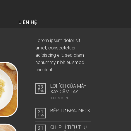
LIÊN HỆ
Lorem ipsum dolor sit
amet, consectetuer
adipiscing elit, sed diam
nonummy nibh euismod
tincidunt.
LỢI ÍCH CỦA MÁY
23
Th6
XAY CẦM TAY
1
COMMENT
BẾP TỪ BRAUNECK
21
Th6
CHI PHÍ TIÊU THỤ
21