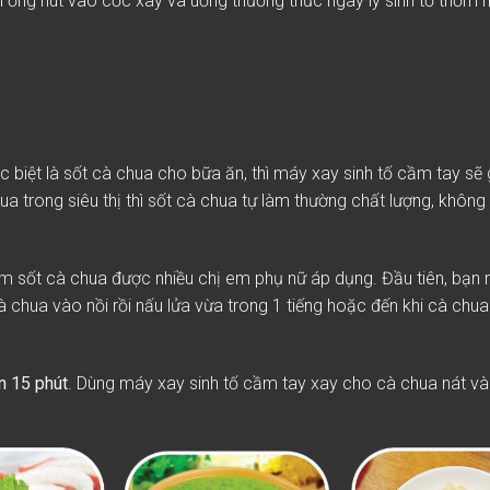
 ống hút vào cốc xay và uống thưởng thức ngay ly sinh tố thơm 
 biệt là sốt cà chua cho bữa ăn, thì máy xay sinh tố cầm tay sẽ 
hua trong siêu thị thì sốt cà chua tự làm thường chất lượng, không
àm sốt cà chua được nhiều chị em phụ nữ áp dụng. Đầu tiên, bạn 
à chua vào nồi rồi nấu lửa vừa trong 1 tiếng hoặc đến khi cà ch
n 15 phút
. Dùng máy xay sinh tố cầm tay xay cho cà chua nát và