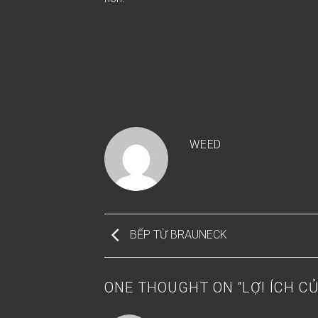
WEED
BẾP TỪ BRAUNECK
ONE THOUGHT ON “
LỢI ÍCH C