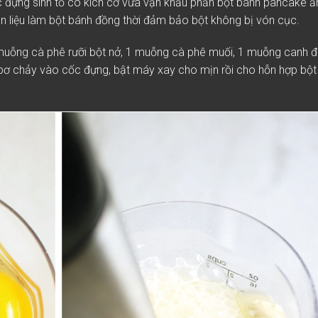
 đựng sinh tố có kích cỡ vừa vặn khẩu phần bột bánh pancake ă
n liệu làm bột bánh đồng thời đảm bảo bột không bị vón cục.
 muỗng cà phê rưỡi bột nở, 1 muỗng cà phê muối, 1 muỗng canh đ
bơ chảy vào cốc đựng, bật máy xay cho mịn rồi cho hỗn hợp bột