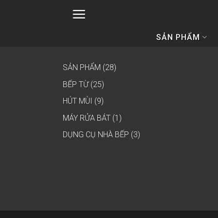
Skip
to
content
SẢN PHẨM
28
SẢN PHẨM
28
sản
25
BẾP TỪ
25
phẩm
sản
9
HÚT MÙI
9
phẩm
sản
1
MÁY RỬA BÁT
1
phẩm
sản
3
DỤNG CỤ NHÀ BẾP
3
phẩm
sản
phẩm