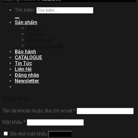
Tìm kiếm:
Sản phẩm
Bếp từ
Hút mùi
Máy rửa bát
Dụng cụ nhà bếp
Bảo hành
CATALOGUE
Tin Tức
Liên Hệ
Đăng nhập
Newsletter
Đăng nhập
Tên tài khoản hoặc địa chỉ email
*
Mật khẩu
*
Ghi nhớ mật khẩu
Đăng nhập