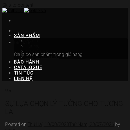
Skip to content
SẢN PHẨM
Bếp từ
Giỏ hàng
Hút mùi
Máy rửa bát
Chưa có sản phẩm trong giỏ hàng.
Dụng cụ nhà bếp
BẢO HÀNH
CATALOGUE
TIN TỨC
LIÊN HỆ
Blog
SỰ LỰA CHỌN LÝ TƯỞNG CHO TƯƠNG
LAI
Posted on
Thứ Hai, 10/08/2020
Thứ Năm, 23/07/2026
by
weed