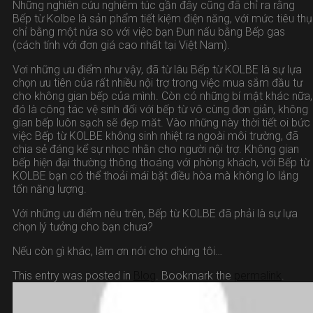
Những nghiên cứu nghiêm túc gần đây cũng đã chỉ ra rằng
Bếp từ Kolbe là sản phẩm tiết kiệm điện năng, với mức tiêu thụ
chỉ bằng một nửa so với việc bạn Đun nấu bằng Bếp gas
(cách tính với đơn giá cao nhất tại Việt Nam).
Vơi những ưu điểm như vậy, đã từ lâu Bếp từ KOLBE là sự lựa
chọn ưu tiên của rất nhiều nội trợ trong việc mua sắm đầu tư
cho không gian bếp của mình. Còn có những bí mật khác nữa,
đó là công tác vệ sinh đối với bếp từ vô cùng đơn giản, không
gian bếp luôn sạch sẽ đẹp măt. Vào những này thời tiết oi bức
việc Bếp từ KOLBE không sinh nhiệt ra ngoài môi trường, đã
chia sẻ đáng kể sự nhọc nhằn cho người nội trợ. Không gian
bếp hiện đại thường thông thoáng với phòng khách, với Bếp từ
KOLBE bạn có thể thoải mái bặt điều hòa mà không lo lắng
tốn năng lượng.
Với những ưu điểm nêu trên, Bếp từ KOLBE đã phải là sự lựa
chọn lý tưởng cho bạn chưa?
Nếu còn gì khác, làm ơn nói cho chúng tôi…
This entry was posted in
Blog
. Bookmark the
permalink
.