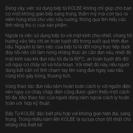
Đúng vậy, việc sử dụng bếp từ KOLBE không chỉ giúp cho bạn
có một không gian bếp sang trọng, thẩm mỹ mà còn tạo ra
niềm hứng khởi cho việc nấu nướng, thông qua tìm hiểu các
tính năng thú vị của sản phẩm.
Ngoài ra việc sử dụng bếp từ với mặt kính chịu nhiệt, chúng tôi
hướng vảo tiêu chí an toàn tuyệt đối trong suốt quá trình đun
nấu. Nguyên lý làm việc của bếp từ là đốt nóng trực tiếp dưới
đáy nồi nên chỉ làm nóng những thức ăn cần đun nấu, nhiệt độ
o
mặt kính sau khi đun nấu tối đa là 80
C, an toàn tuyệt đối đối
với nguy cơ cháy nổ và hỏa hoạn. Với nhiệt độ này, nếu người
dùng bất cẩn vô tình chạm tay lên vùng đun ngay sau nấu
cũng khó gây bỏng, thương tích.
Vùng thao tác đun nấu nằm hoàn toàn cách ly với nguồn điện
nên nguy cơ cháy chập điện cũng đươc giảm thiểu một cách
tối đa. Mọi thao tác của người dùng nằm ngoài cách ly hoàn
toàn với hộp kỹ thuật .
Bếp Từ KOLBE đặc biệt phù hợp với không gian hiện đại, sang
trọng. Trong nhiều năm liền KOLBE là sự lựa chọn tốt nhất cho
những nhà thiết kế