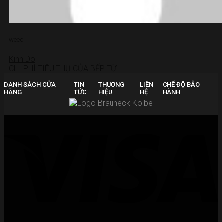
weed
Kinh Do
CHI PHÍ TIÊU THỤ CỦA BẾP TỪ
DANH SÁCH CỬA
TIN
THƯƠNG
LIÊN
CHẾ ĐỘ BẢO
HÀNG
TỨC
HIỆU
HỆ
HÀNH