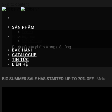
Skip to content
SẢN PHẨM
Bếp từ
Hút mùi
Giỏ hàng
Máy rửa bát
Dụng cụ nhà bếp
Chưa có sản phẩm trong giỏ hàng.
BẢO HÀNH
CATALOGUE
TIN TỨC
LIÊN HỆ
BIG SUMMER SALE HAS STARTED. UP TO 70% OFF
Make su