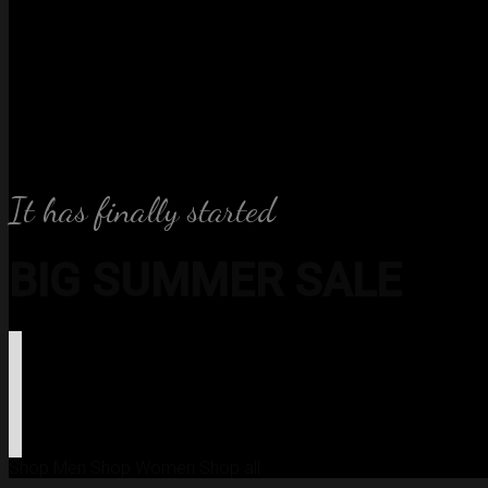
It has finally started
BIG SUMMER SALE
Shop Men
Shop Women
Shop all